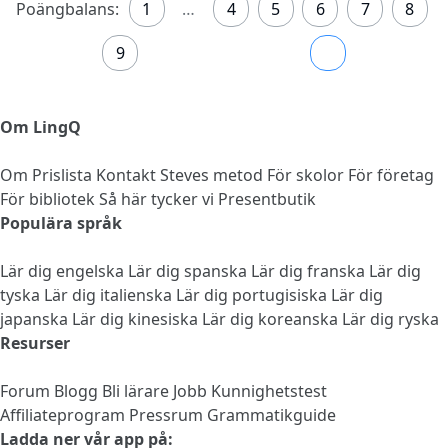
Poängbalans:
1
…
4
5
6
7
8
9
10
Om LingQ
Om
Prislista
Kontakt
Steves metod
För skolor
För företag
För bibliotek
Så här tycker vi
Presentbutik
Populära språk
Lär dig engelska
Lär dig spanska
Lär dig franska
Lär dig
tyska
Lär dig italienska
Lär dig portugisiska
Lär dig
japanska
Lär dig kinesiska
Lär dig koreanska
Lär dig ryska
Resurser
Forum
Blogg
Bli lärare
Jobb
Kunnighetstest
Affiliateprogram
Pressrum
Grammatikguide
Ladda ner vår app på: