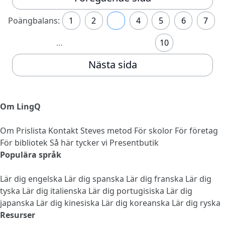
Poängbalans:
1
2
3
4
5
6
7
…
10
Nästa sida
Om LingQ
Om
Prislista
Kontakt
Steves metod
För skolor
För företag
För bibliotek
Så här tycker vi
Presentbutik
Populära språk
Lär dig engelska
Lär dig spanska
Lär dig franska
Lär dig
tyska
Lär dig italienska
Lär dig portugisiska
Lär dig
japanska
Lär dig kinesiska
Lär dig koreanska
Lär dig ryska
Resurser