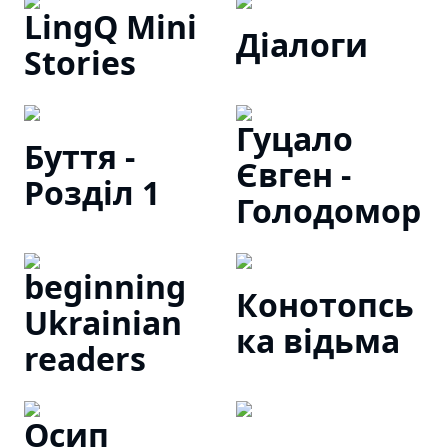
LingQ Mini
Діалоги
Stories
Гуцало
Буття -
Євген -
Розділ 1
Голодомор
beginning
Конотопсь
Ukrainian
ка відьма
readers
Осип