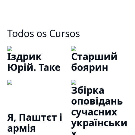
Todos os Cursos
Іздрик
Старший
Юрій. Таке
боярин
Збірка
оповідань
сучасних
Я, Паштєт і
українськи
армія
х