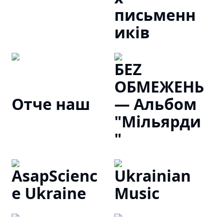
письменн
иків
БЕZ
ОБМЕЖЕНЬ
Отче наш
— Альбом
"Мільярди
"
AsapScienc
Ukrainian
e Ukraine
Music