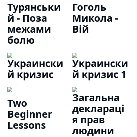
Турянськи
Гоголь
й - Поза
Микола -
межами
Вій
болю
Украински
Украински
й кризис
й кризис 1
Загальна
Two
декларацi
Beginner
я прав
Lessons
людини