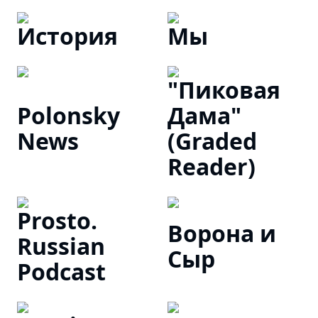
История
Мы
"Пиковая
Polonsky
Дама"
News
(Graded
Reader)
Prosto.
Ворона и
Russian
Сыр
Podcast