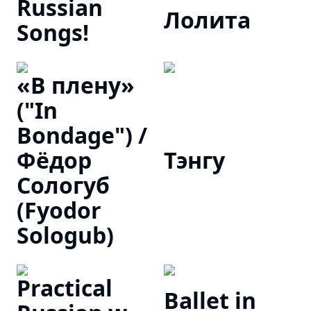
Russian
Лолита
Songs!
«В плену»
("In
Bondage") /
Фёдор
Тэнгу
Сологуб
(Fyodor
Sologub)
Practical
Ballet in