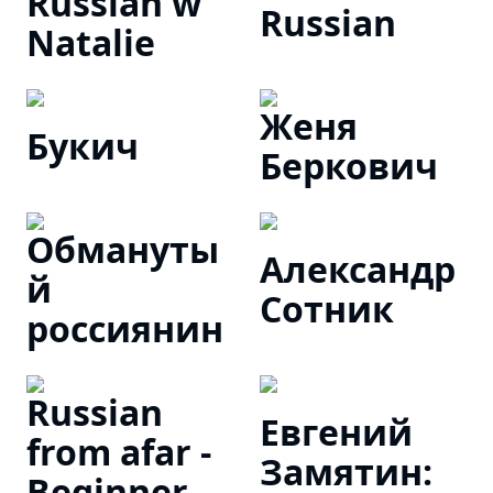
Russian w
Russian
Natalie
Женя
Букич
Беркович
Обмануты
Александр
й
Сотник
россиянин
Russian
Евгений
from afar -
Замятин:
Beginner