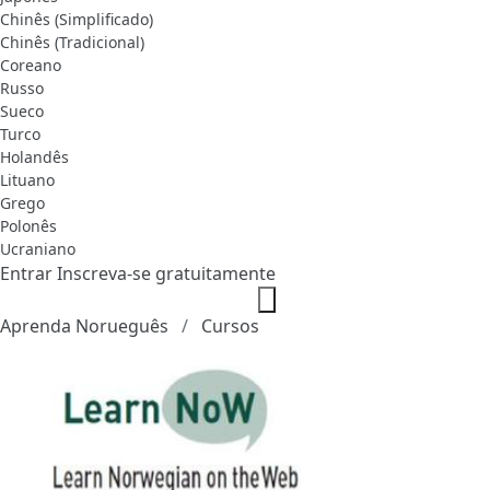
Chinês (Simplificado)
Chinês (Tradicional)
Coreano
Russo
Sueco
Turco
Holandês
Lituano
Grego
Polonês
Ucraniano
Entrar
Inscreva-se gratuitamente
Aprenda Norueguês
Cursos