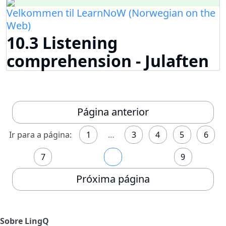
Velkommen til LearnNoW (Norwegian on the
Web)
10.3 Listening
comprehension - Julaften
Página anterior
Ir para a página:
1
…
3
4
5
6
7
8
9
Próxima página
Sobre LingQ