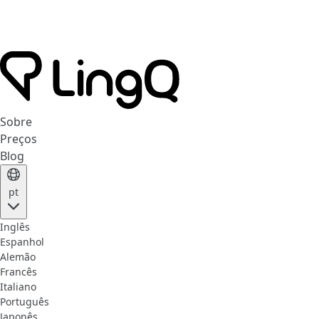
Sobre
Preços
Blog
pt
Inglês
Espanhol
Alemão
Francês
Italiano
Português
Japonês