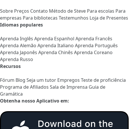
Sobre
Preços
Contato
Método de Steve
Para escolas
Para
empresas
Para bibliotecas
Testemunhos
Loja de Presentes
Idiomas populares
Aprenda Inglês
Aprenda Espanhol
Aprenda Francês
Aprenda Alemão
Aprenda Italiano
Aprenda Português
Aprenda Japonês
Aprenda Chinês
Aprenda Coreano
Aprenda Russo
Recursos
Fórum
Blog
Seja um tutor
Empregos
Teste de proficiência
Programa de Afiliados
Sala de Imprensa
Guia de
Gramática
Obtenha nosso Aplicativo em: