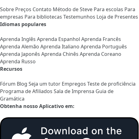
Sobre
Preços
Contato
Método de Steve
Para escolas
Para
empresas
Para bibliotecas
Testemunhos
Loja de Presentes
Idiomas populares
Aprenda Inglês
Aprenda Espanhol
Aprenda Francês
Aprenda Alemão
Aprenda Italiano
Aprenda Português
Aprenda Japonês
Aprenda Chinês
Aprenda Coreano
Aprenda Russo
Recursos
Fórum
Blog
Seja um tutor
Empregos
Teste de proficiência
Programa de Afiliados
Sala de Imprensa
Guia de
Gramática
Obtenha nosso Aplicativo em: