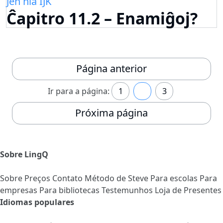
Jen nia IJK
Ĉapitro 11.2 – Enamiĝoj?
Página anterior
Ir para a página:
1
2
3
Próxima página
Sobre LingQ
Sobre
Preços
Contato
Método de Steve
Para escolas
Para
empresas
Para bibliotecas
Testemunhos
Loja de Presentes
Idiomas populares