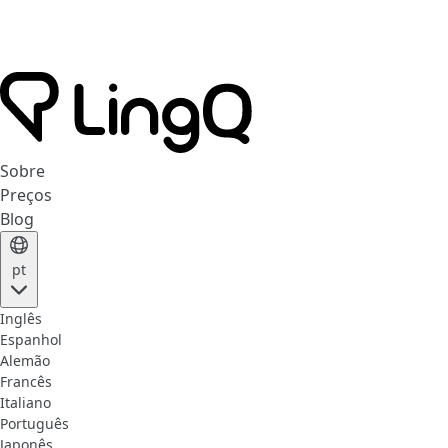
Sobre
Preços
Blog
pt
Inglês
Espanhol
Alemão
Francês
Italiano
Português
Japonês