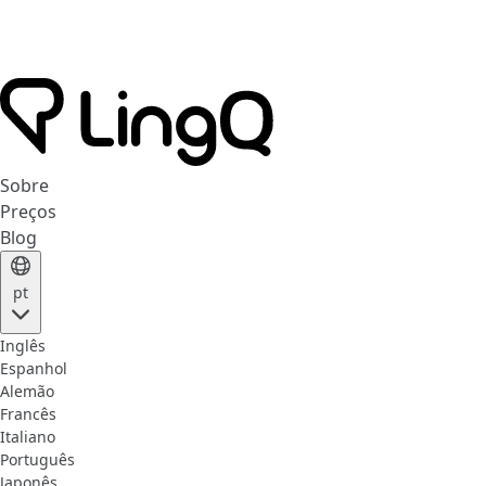
Sobre
Preços
Blog
pt
Inglês
Espanhol
Alemão
Francês
Italiano
Português
Japonês