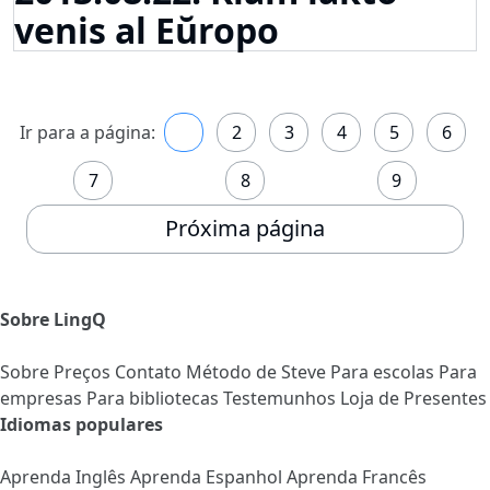
venis al Eŭropo
Ir para a página:
1
2
3
4
5
6
7
8
9
Próxima página
Sobre LingQ
Sobre
Preços
Contato
Método de Steve
Para escolas
Para
empresas
Para bibliotecas
Testemunhos
Loja de Presentes
Idiomas populares
Aprenda Inglês
Aprenda Espanhol
Aprenda Francês