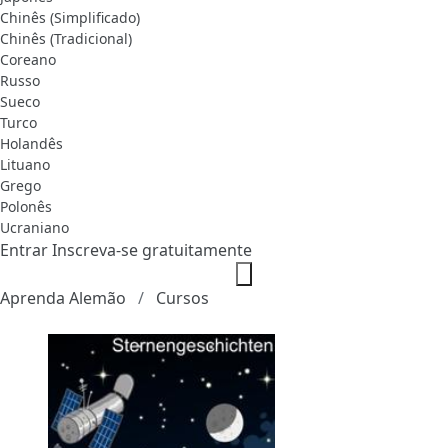
Chinês (Simplificado)
Chinês (Tradicional)
Coreano
Russo
Sueco
Turco
Holandês
Lituano
Grego
Polonês
Ucraniano
Entrar
Inscreva-se gratuitamente
Aprenda Alemão
Cursos