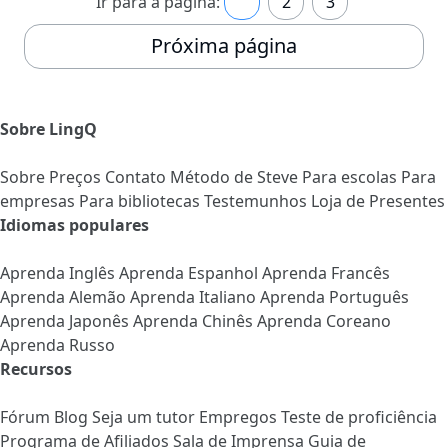
Ir para a página:
1
2
3
Próxima página
Sobre LingQ
Sobre
Preços
Contato
Método de Steve
Para escolas
Para
empresas
Para bibliotecas
Testemunhos
Loja de Presentes
Idiomas populares
Aprenda Inglês
Aprenda Espanhol
Aprenda Francês
Aprenda Alemão
Aprenda Italiano
Aprenda Português
Aprenda Japonês
Aprenda Chinês
Aprenda Coreano
Aprenda Russo
Recursos
Fórum
Blog
Seja um tutor
Empregos
Teste de proficiência
Programa de Afiliados
Sala de Imprensa
Guia de