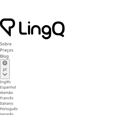
Sobre
Preços
Blog
pt
Inglês
Espanhol
Alemão
Francês
Italiano
Português
Japonês