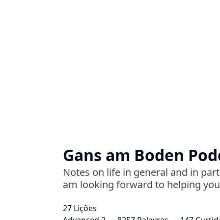
Gans am Boden Pod
Notes on life in general and in part
am looking forward to helping yo
27 Lições
Advanced 2
8257 Palavras
147 Curtid