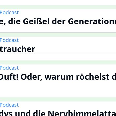
Podcast
e, die Geißel der Generatio
Podcast
htraucher
Podcast
 Duft! Oder, warum röchelst 
Podcast
ndys und die Nervbimmelatt