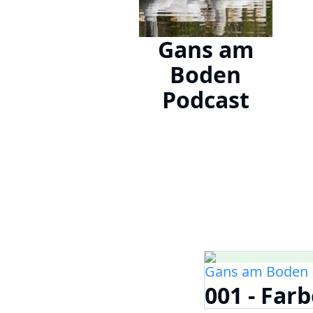
Gans am
Boden
Podcast
Gans am Boden 
001 - Far