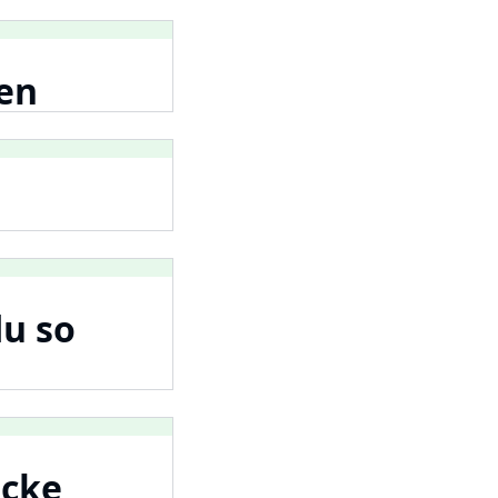
nen
du so
acke