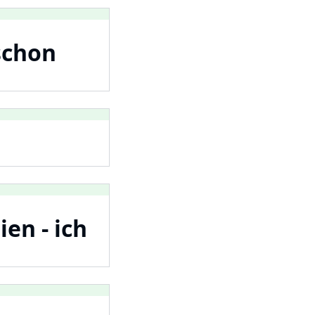
 schon
ien - ich