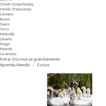
Chinês (Simplificado)
Chinês (Tradicional)
Coreano
Russo
Sueco
Turco
Holandês
Lituano
Grego
Polonês
Ucraniano
Entrar
Inscreva-se gratuitamente
Aprenda Alemão
Cursos