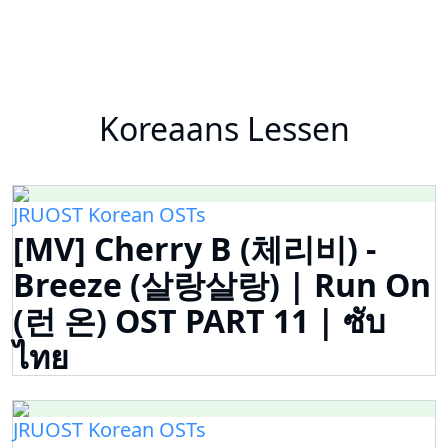
Koreaans Lessen
JRUOST Korean OSTs
[MV] Cherry B (체리비) -
Breeze (살랑살랑) | Run On
(런 온) OST PART 11 | ซับ
ไทย
JRUOST Korean OSTs