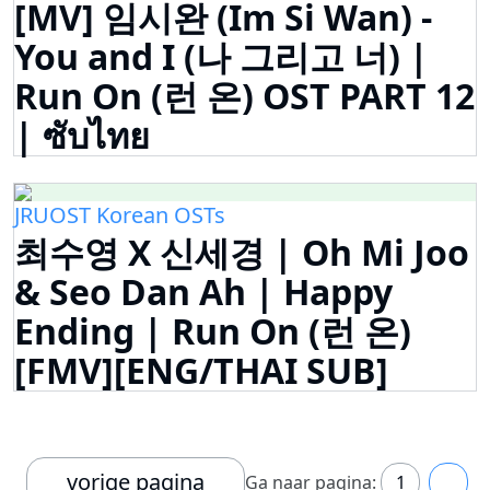
[MV] 임시완 (Im Si Wan) -
You and I (나 그리고 너) |
Run On (런 온) OST PART 12
| ซับไทย
JRUOST Korean OSTs
최수영 X 신세경 | Oh Mi Joo
& Seo Dan Ah | Happy
Ending | Run On (런 온)
[FMV][ENG/THAI SUB]
vorige pagina
Ga naar pagina:
1
2