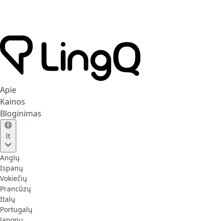
Apie
Kainos
Bloginimas
lt
Anglų
Ispanų
Vokiečių
Prancūzų
Italų
Portugalų
Japonų