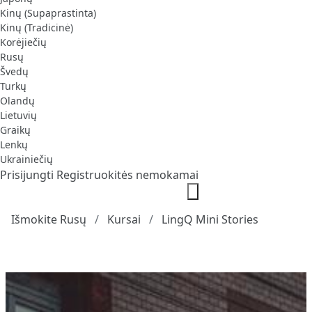
Kinų (Supaprastinta)
Kinų (Tradicinė)
Korėjiečių
Rusų
Švedų
Turkų
Olandų
Lietuvių
Graikų
Lenkų
Ukrainiečių
Prisijungti
Registruokitės nemokamai
Išmokite Rusų
Kursai
LingQ Mini Stories