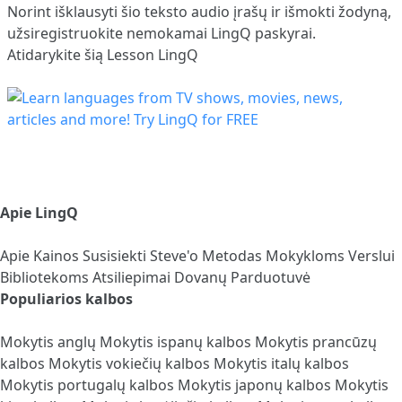
Norint išklausyti šio teksto audio įrašų ir išmokti žodyną,
užsiregistruokite
nemokamai LingQ paskyrai.
Atidarykite šią Lesson LingQ
Apie LingQ
Apie
Kainos
Susisiekti
Steve'o Metodas
Mokykloms
Verslui
Bibliotekoms
Atsiliepimai
Dovanų Parduotuvė
Populiarios kalbos
Mokytis anglų
Mokytis ispanų kalbos
Mokytis prancūzų
kalbos
Mokytis vokiečių kalbos
Mokytis italų kalbos
Mokytis portugalų kalbos
Mokytis japonų kalbos
Mokytis