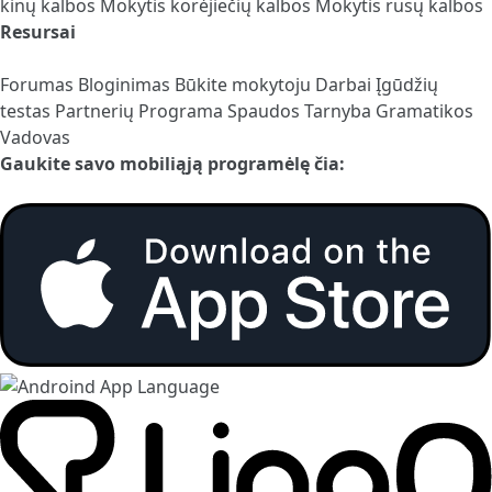
kinų kalbos
Mokytis korėjiečių kalbos
Mokytis rusų kalbos
Resursai
Forumas
Bloginimas
Būkite mokytoju
Darbai
Įgūdžių
testas
Partnerių Programa
Spaudos Tarnyba
Gramatikos
Vadovas
Gaukite savo mobiliąją programėlę čia: