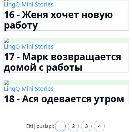
LingQ Mini Stories
16 - Женя хочет новую
работу
LingQ Mini Stories
17 - Марк возвращается
домой с работы
LingQ Mini Stories
18 - Ася одевается утром
Eiti į puslapį:
1
2
3
4