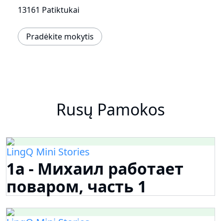
13161 Patiktukai
Pradėkite mokytis
Rusų Pamokos
LingQ Mini Stories
1a - Михаил работает
поваром, часть 1