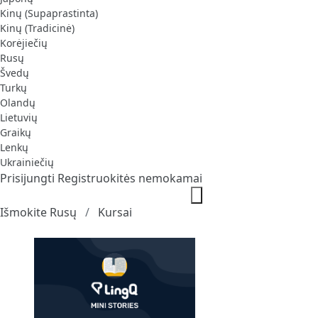
Kinų (Supaprastinta)
Kinų (Tradicinė)
Korėjiečių
Rusų
Švedų
Turkų
Olandų
Lietuvių
Graikų
Lenkų
Ukrainiečių
Prisijungti
Registruokitės nemokamai
Išmokite Rusų
Kursai