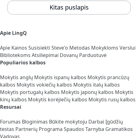
Kitas puslapis
Apie LingQ
Apie
Kainos
Susisiekti
Steve'o Metodas
Mokykloms
Verslui
Bibliotekoms
Atsiliepimai
Dovanų Parduotuvė
Populiarios kalbos
Mokytis anglų
Mokytis ispanų kalbos
Mokytis prancūzų
kalbos
Mokytis vokiečių kalbos
Mokytis italų kalbos
Mokytis portugalų kalbos
Mokytis japonų kalbos
Mokytis
kinų kalbos
Mokytis korėjiečių kalbos
Mokytis rusų kalbos
Resursai
Forumas
Bloginimas
Būkite mokytoju
Darbai
Įgūdžių
testas
Partnerių Programa
Spaudos Tarnyba
Gramatikos
Vadovas