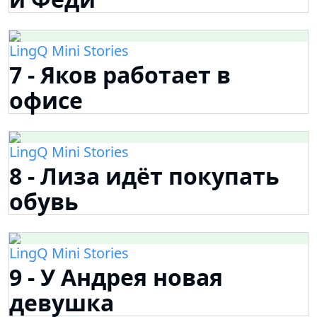
LingQ Mini Stories
7 - Яков работает в
офисе
LingQ Mini Stories
8 - Лиза идёт покупать
обувь
LingQ Mini Stories
9 - У Андрея новая
девушка