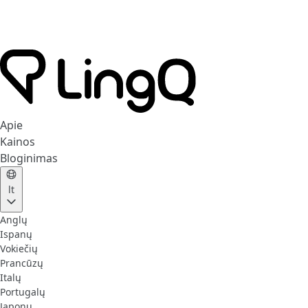
Apie
Kainos
Bloginimas
lt
Anglų
Ispanų
Vokiečių
Prancūzų
Italų
Portugalų
Japonų