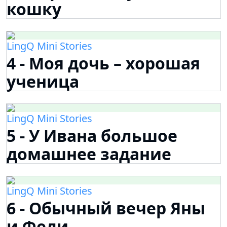
кошку
LingQ Mini Stories
4 - Моя дочь – хорошая
ученица
LingQ Mini Stories
5 - У Ивана большое
домашнее задание
LingQ Mini Stories
6 - Обычный вечер Яны
и Феди