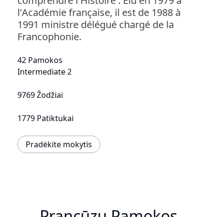
comprendre l'Histoire . Elu en 1979 à
l'Académie française, il est de 1988 à
1991 ministre délégué chargé de la
Francophonie.
42 Pamokos
Intermediate 2
9769 Žodžiai
1779 Patiktukai
Pradėkite mokytis
Prancūzų Pamokos