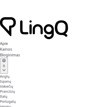
Apie
Kainos
Bloginimas
lt
Anglų
Ispanų
Vokiečių
Prancūzų
Italų
Portugalų
Japonų