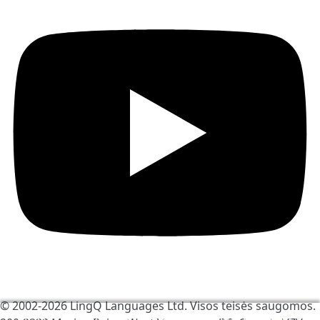
© 2002-2026
LingQ Languages Ltd.
Visos teisės saugomos.
Mes naudojame slapukus, kad padėtume pagerinti