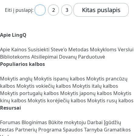
Kitas puslapis
Eiti į puslapį:
1
2
3
Apie LingQ
Apie
Kainos
Susisiekti
Steve'o Metodas
Mokykloms
Verslui
Bibliotekoms
Atsiliepimai
Dovanų Parduotuvė
Populiarios kalbos
Mokytis anglų
Mokytis ispanų kalbos
Mokytis prancūzų
kalbos
Mokytis vokiečių kalbos
Mokytis italų kalbos
Mokytis portugalų kalbos
Mokytis japonų kalbos
Mokytis
kinų kalbos
Mokytis korėjiečių kalbos
Mokytis rusų kalbos
Resursai
Forumas
Bloginimas
Būkite mokytoju
Darbai
Įgūdžių
testas
Partnerių Programa
Spaudos Tarnyba
Gramatikos