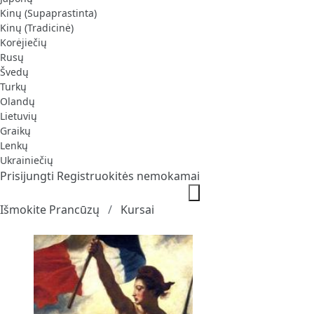
Kinų (Supaprastinta)
Kinų (Tradicinė)
Korėjiečių
Rusų
Švedų
Turkų
Olandų
Lietuvių
Graikų
Lenkų
Ukrainiečių
Prisijungti
Registruokitės nemokamai
Išmokite Prancūzų
Kursai