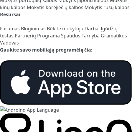
Mokytis portugalų kalbos
Mokytis japonų kalbos
Mokytis
kinų kalbos
Mokytis korėjiečių kalbos
Mokytis rusų kalbos
Resursai
Forumas
Bloginimas
Būkite mokytoju
Darbai
Įgūdžių
testas
Partnerių Programa
Spaudos Tarnyba
Gramatikos
Vadovas
Gaukite savo mobiliąją programėlę čia: