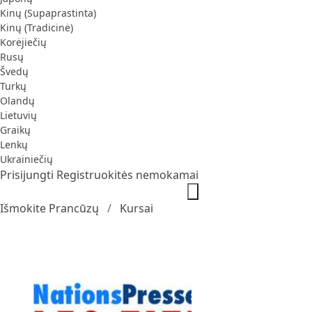
Kinų (Supaprastinta)
Kinų (Tradicinė)
Korėjiečių
Rusų
Švedų
Turkų
Olandų
Lietuvių
Graikų
Lenkų
Ukrainiečių
Prisijungti
Registruokitės nemokamai
Išmokite Prancūzų
Kursai