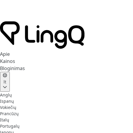
Apie
Kainos
Bloginimas
lt
Anglų
Ispanų
Vokiečių
Prancūzų
Italų
Portugalų
Japonų