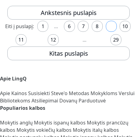
Ankstesnis puslapis
Eiti į puslapį:
1
…
6
7
8
9
10
11
12
…
29
Kitas puslapis
Apie LingQ
Apie
Kainos
Susisiekti
Steve'o Metodas
Mokykloms
Verslui
Bibliotekoms
Atsiliepimai
Dovanų Parduotuvė
Populiarios kalbos
Mokytis anglų
Mokytis ispanų kalbos
Mokytis prancūzų
kalbos
Mokytis vokiečių kalbos
Mokytis italų kalbos