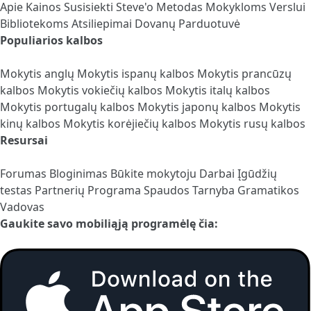
Apie
Kainos
Susisiekti
Steve'o Metodas
Mokykloms
Verslui
Bibliotekoms
Atsiliepimai
Dovanų Parduotuvė
Populiarios kalbos
Mokytis anglų
Mokytis ispanų kalbos
Mokytis prancūzų
kalbos
Mokytis vokiečių kalbos
Mokytis italų kalbos
Mokytis portugalų kalbos
Mokytis japonų kalbos
Mokytis
kinų kalbos
Mokytis korėjiečių kalbos
Mokytis rusų kalbos
Resursai
Forumas
Bloginimas
Būkite mokytoju
Darbai
Įgūdžių
testas
Partnerių Programa
Spaudos Tarnyba
Gramatikos
Vadovas
Gaukite savo mobiliąją programėlę čia: