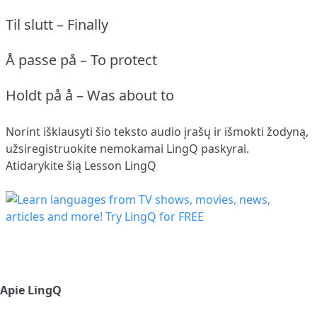
Til slutt – Finally
Å passe på – To protect
Holdt på å – Was about to
Norint išklausyti šio teksto audio įrašų ir išmokti žodyną,
užsiregistruokite
nemokamai LingQ paskyrai.
Atidarykite šią Lesson LingQ
Apie LingQ