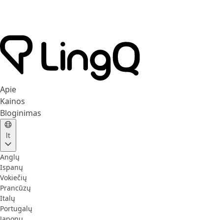
Apie
Kainos
Bloginimas
lt
Anglų
Ispanų
Vokiečių
Prancūzų
Italų
Portugalų
Japonų