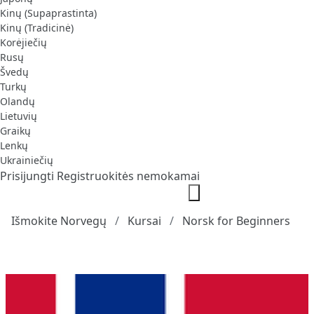
Kinų (Supaprastinta)
Kinų (Tradicinė)
Korėjiečių
Rusų
Švedų
Turkų
Olandų
Lietuvių
Graikų
Lenkų
Ukrainiečių
Prisijungti
Registruokitės nemokamai
Išmokite Norvegų
Kursai
Norsk for Beginners