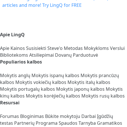
Apie LingQ
Apie
Kainos
Susisiekti
Steve'o Metodas
Mokykloms
Verslui
Bibliotekoms
Atsiliepimai
Dovanų Parduotuvė
Populiarios kalbos
Mokytis anglų
Mokytis ispanų kalbos
Mokytis prancūzų
kalbos
Mokytis vokiečių kalbos
Mokytis italų kalbos
Mokytis portugalų kalbos
Mokytis japonų kalbos
Mokytis
kinų kalbos
Mokytis korėjiečių kalbos
Mokytis rusų kalbos
Resursai
Forumas
Bloginimas
Būkite mokytoju
Darbai
Įgūdžių
testas
Partnerių Programa
Spaudos Tarnyba
Gramatikos