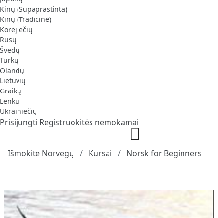
Kinų (Supaprastinta)
Kinų (Tradicinė)
Korėjiečių
Rusų
Švedų
Turkų
Olandų
Lietuvių
Graikų
Lenkų
Ukrainiečių
Prisijungti
Registruokitės nemokamai
Išmokite Norvegų
Kursai
Norsk for Beginners