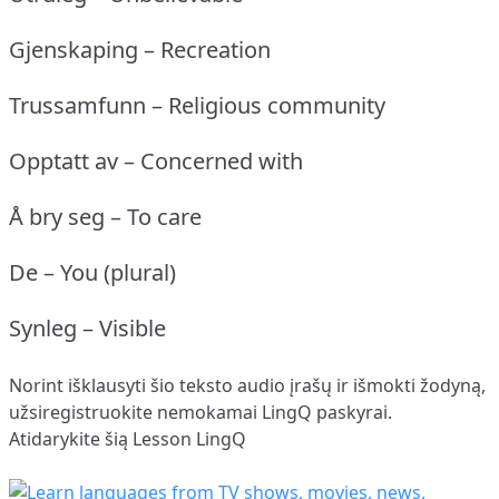
Gjenskaping – Recreation
Trussamfunn – Religious community
Opptatt av – Concerned with
Å bry seg – To care
De – You (plural)
Synleg – Visible
Norint išklausyti šio teksto audio įrašų ir išmokti žodyną,
užsiregistruokite
nemokamai LingQ paskyrai.
Atidarykite šią Lesson LingQ