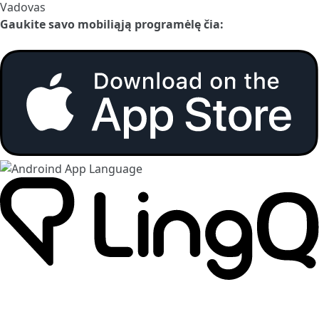
Vadovas
Gaukite savo mobiliąją programėlę čia: