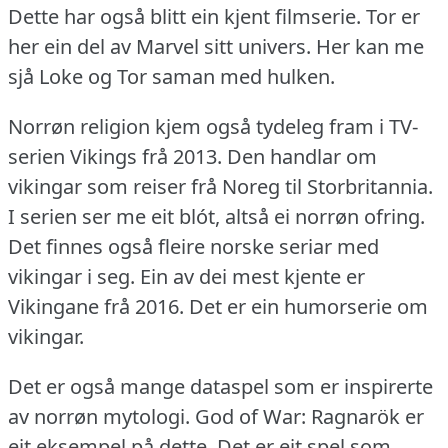
Dette har også blitt ein kjent filmserie.
Tor er
her ein del av Marvel sitt univers.
Her kan me
sjå Loke og Tor saman med hulken.
Norrøn religion kjem også tydeleg fram i TV-
serien Vikings frå 2013.
Den handlar om
vikingar som reiser frå Noreg til Storbritannia.
I serien ser me eit blót, altså ei norrøn ofring.
Det finnes også fleire norske seriar med
vikingar i seg.
Ein av dei mest kjente er
Vikingane frå 2016.
Det er ein humorserie om
vikingar.
Det er også mange dataspel som er inspirerte
av norrøn mytologi.
God of War: Ragnarök er
eit eksempel på dette.
Det er eit spel som