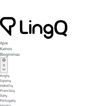
Apie
Kainos
Bloginimas
lt
Anglų
Ispanų
Vokiečių
Prancūzų
Italų
Portugalų
Japonų