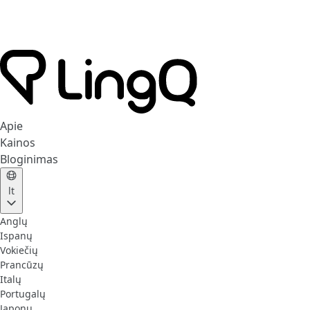
Apie
Kainos
Bloginimas
lt
Anglų
Ispanų
Vokiečių
Prancūzų
Italų
Portugalų
Japonų