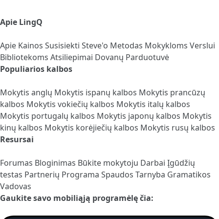
Apie LingQ
Apie
Kainos
Susisiekti
Steve'o Metodas
Mokykloms
Verslui
Bibliotekoms
Atsiliepimai
Dovanų Parduotuvė
Populiarios kalbos
Mokytis anglų
Mokytis ispanų kalbos
Mokytis prancūzų
kalbos
Mokytis vokiečių kalbos
Mokytis italų kalbos
Mokytis portugalų kalbos
Mokytis japonų kalbos
Mokytis
kinų kalbos
Mokytis korėjiečių kalbos
Mokytis rusų kalbos
Resursai
Forumas
Bloginimas
Būkite mokytoju
Darbai
Įgūdžių
testas
Partnerių Programa
Spaudos Tarnyba
Gramatikos
Vadovas
Gaukite savo mobiliąją programėlę čia: