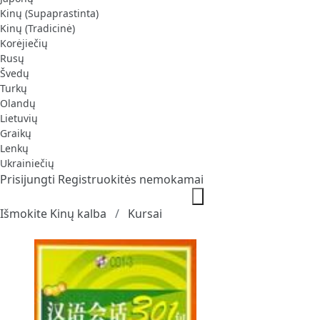
Kinų (Supaprastinta)
Kinų (Tradicinė)
Korėjiečių
Rusų
Švedų
Turkų
Olandų
Lietuvių
Graikų
Lenkų
Ukrainiečių
Prisijungti
Registruokitės nemokamai
Išmokite Kinų kalba
Kursai