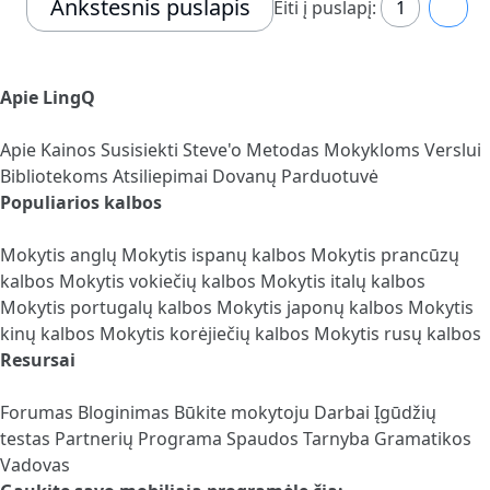
Ankstesnis puslapis
Eiti į puslapį:
1
2
Apie LingQ
Apie
Kainos
Susisiekti
Steve'o Metodas
Mokykloms
Verslui
Bibliotekoms
Atsiliepimai
Dovanų Parduotuvė
Populiarios kalbos
Mokytis anglų
Mokytis ispanų kalbos
Mokytis prancūzų
kalbos
Mokytis vokiečių kalbos
Mokytis italų kalbos
Mokytis portugalų kalbos
Mokytis japonų kalbos
Mokytis
kinų kalbos
Mokytis korėjiečių kalbos
Mokytis rusų kalbos
Resursai
Forumas
Bloginimas
Būkite mokytoju
Darbai
Įgūdžių
testas
Partnerių Programa
Spaudos Tarnyba
Gramatikos
Vadovas