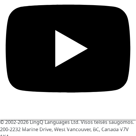
© 2002-2026
LingQ Languages Ltd.
Visos teisės saugomos.
Mes naudojame slapukus, kad padėtume pagerinti
200-2232 Marine Drive, West Vancouver, BC, Canada
V7V
LingQ. Apsilankę avetainėje Jūs sutinkate su mūsų