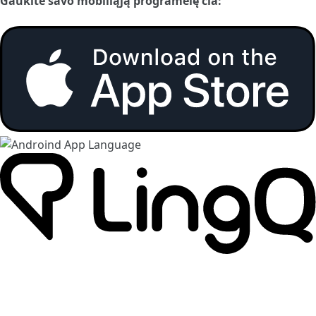
Gaukite savo mobiliąją programėlę čia: