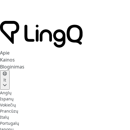
Apie
Kainos
Bloginimas
lt
Anglų
Ispanų
Vokiečių
Prancūzų
Italų
Portugalų
Japonų