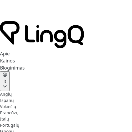
Apie
Kainos
Bloginimas
lt
Anglų
Ispanų
Vokiečių
Prancūzų
Italų
Portugalų
Japonų