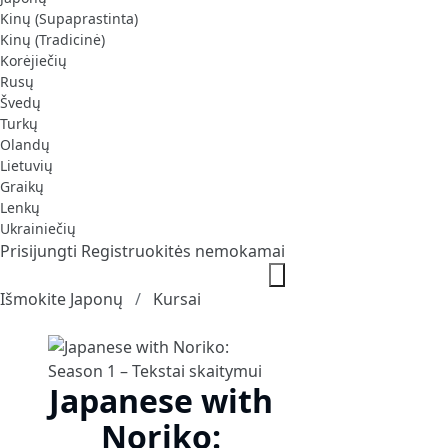
Kinų (Supaprastinta)
Kinų (Tradicinė)
Korėjiečių
Rusų
Švedų
Turkų
Olandų
Lietuvių
Graikų
Lenkų
Ukrainiečių
Prisijungti
Registruokitės nemokamai
Išmokite Japonų
Kursai
Japanese with
Noriko: