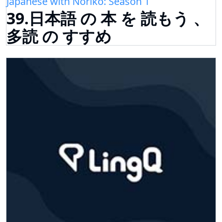
Japanese with Noriko: Season 1
39.日本語 の 本 を 読もう 、
多読 の すすめ