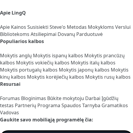
Apie LingQ
Apie
Kainos
Susisiekti
Steve'o Metodas
Mokykloms
Verslui
Bibliotekoms
Atsiliepimai
Dovanų Parduotuvė
Populiarios kalbos
Mokytis anglų
Mokytis ispanų kalbos
Mokytis prancūzų
kalbos
Mokytis vokiečių kalbos
Mokytis italų kalbos
Mokytis portugalų kalbos
Mokytis japonų kalbos
Mokytis
kinų kalbos
Mokytis korėjiečių kalbos
Mokytis rusų kalbos
Resursai
Forumas
Bloginimas
Būkite mokytoju
Darbai
Įgūdžių
testas
Partnerių Programa
Spaudos Tarnyba
Gramatikos
Vadovas
Gaukite savo mobiliąją programėlę čia: