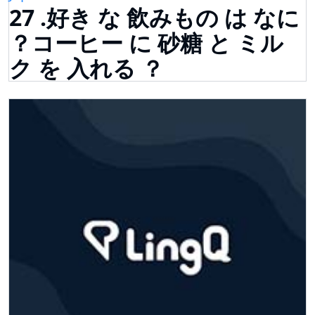
27 .好き な 飲みもの は なに
？コーヒー に 砂糖 と ミル
ク を 入れる ？