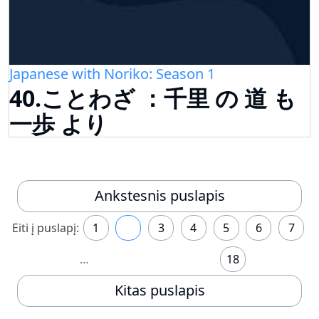
Japanese with Noriko: Season 1
40.ことわざ ：千里 の 道 も
一歩 より
Ankstesnis puslapis
Eiti į puslapį:
1
2
3
4
5
6
7
…
18
Kitas puslapis