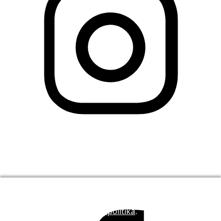
Mes naudojame slapukus, kad padėtume pagerinti
LingQ. Apsilankę avetainėje Jūs sutinkate su mūsų
slapukų politika
.