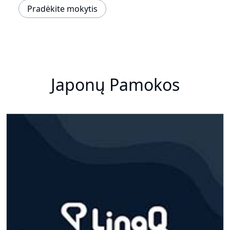
Pradėkite mokytis
Japonų Pamokos