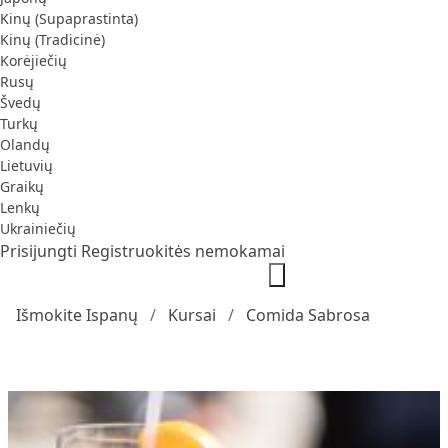
Kinų (Supaprastinta)
Kinų (Tradicinė)
Korėjiečių
Rusų
Švedų
Turkų
Olandų
Lietuvių
Graikų
Lenkų
Ukrainiečių
Prisijungti
Registruokitės nemokamai
Išmokite Ispanų
Kursai
Comida Sabrosa