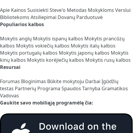
Apie
Kainos
Susisiekti
Steve'o Metodas
Mokykloms
Verslui
Bibliotekoms
Atsiliepimai
Dovanų Parduotuvė
Populiarios kalbos
Mokytis anglų
Mokytis ispanų kalbos
Mokytis prancūzų
kalbos
Mokytis vokiečių kalbos
Mokytis italų kalbos
Mokytis portugalų kalbos
Mokytis japonų kalbos
Mokytis
kinų kalbos
Mokytis korėjiečių kalbos
Mokytis rusų kalbos
Resursai
Forumas
Bloginimas
Būkite mokytoju
Darbai
Įgūdžių
testas
Partnerių Programa
Spaudos Tarnyba
Gramatikos
Vadovas
Gaukite savo mobiliąją programėlę čia: