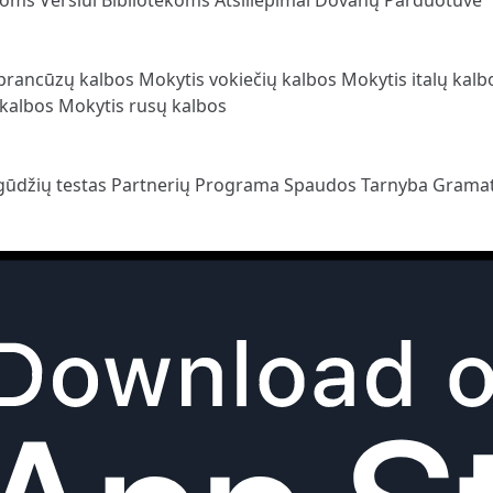
prancūzų kalbos
Mokytis vokiečių kalbos
Mokytis italų kal
 kalbos
Mokytis rusų kalbos
gūdžių testas
Partnerių Programa
Spaudos Tarnyba
Gramat