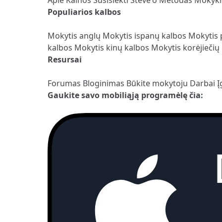
Populiarios kalbos
Mokytis anglų
Mokytis ispanų kalbos
Mokytis 
kalbos
Mokytis kinų kalbos
Mokytis korėjiečių
Resursai
Forumas
Bloginimas
Būkite mokytoju
Darbai
Į
Gaukite savo mobiliąją programėlę čia: