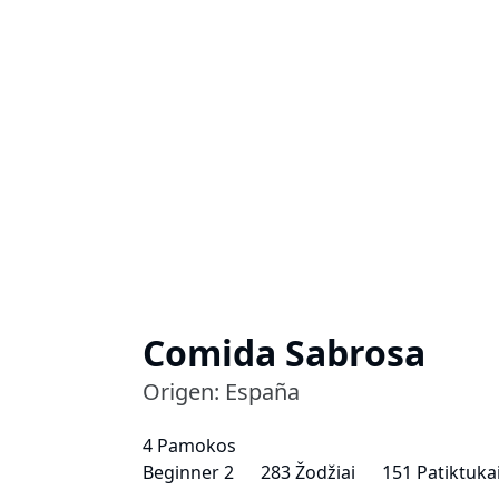
Comida Sabrosa
Origen: España
4 Pamokos
Beginner 2
283 Žodžiai
151 Patiktuka