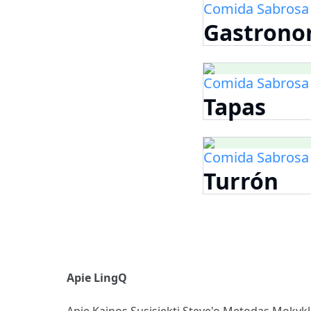
Comida Sabrosa
Gastronom
Comida Sabrosa
Tapas
Comida Sabrosa
Turrón
Apie LingQ
Apie
Kainos
Susisiekti
Steve'o Metodas
Mokyk