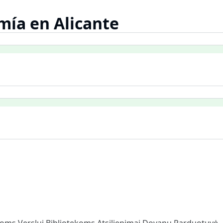
ía en Alicante
loms
Verslui
Bibliotekoms
Atsiliepimai
Dovanų Parduotuvė