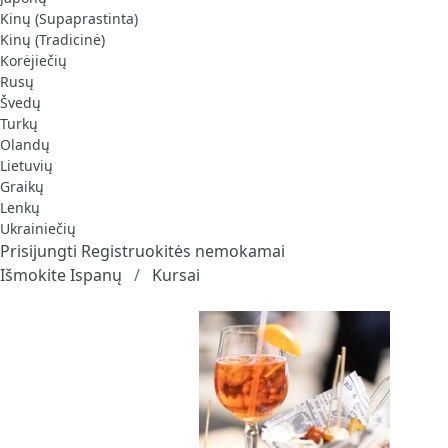
Kinų (Supaprastinta)
Kinų (Tradicinė)
Korėjiečių
Rusų
Švedų
Turkų
Olandų
Lietuvių
Graikų
Lenkų
Ukrainiečių
Prisijungti
Registruokitės nemokamai
Išmokite Ispanų
Kursai