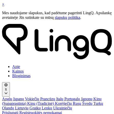
×
Mes naudojame slapukus, kad padėtume pagerinti LingQ. Apsilankę
avetainėje Jūs sutinkate su mūsų
slapukų politika
.
Apie
Kainos
Bloginimas
lt
Anglų
Ispanų
Vokiečių
Prancūzų
Italų
Portugalų
Japonų
Kinų
(Supaprastinta)
Kinų (Tradicinė)
Korėjiečių
Rusų
Švedų
Turkų
Olandų
Lietuvių
Graikų
Lenkų
Ukrainiečių
Prisijungti
Registruokitės nemokamai