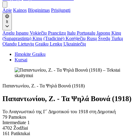
Apie
Kainos
Bloginimas
Prisijungti
lt
Anglų
Ispanų
Vokiečių
Prancūzų
Italų
Portugalų
Japonų
Kinų
(Supaprastinta)
Kinų (Tradicinė)
Korėjiečių
Rusų
Švedų
Turkų
Olandų
Lietuvių
Graikų
Lenkų
Ukrainiečių
Išmokite Graikų
Kursai
Παπαντωνίου, Ζ. - Τα Ψηλά Βουνά (1918)
Παπαντωνίου, Ζ. - Τα Ψηλά Βουνά (1918)
Το Αναγνωστικό της Γ΄ Δημοτικού του 1918 στη Δημοτική
79 Pamokos
Intermediate 1
4702 Žodžiai
161 Patiktukai