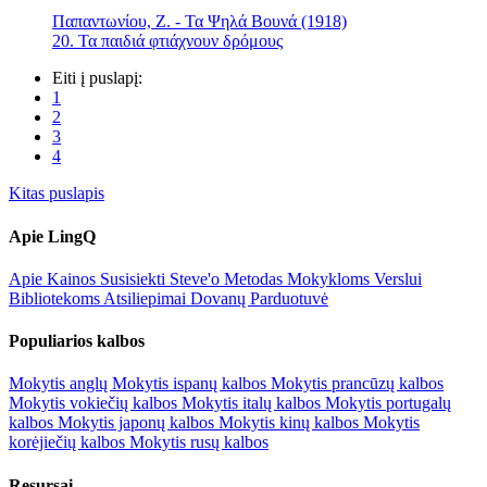
Παπαντωνίου, Ζ. - Τα Ψηλά Βουνά (1918)
20. Τα παιδιά φτιάχνουν δρόμους
Eiti į puslapį:
1
2
3
4
Kitas puslapis
Apie LingQ
Apie
Kainos
Susisiekti
Steve'o Metodas
Mokykloms
Verslui
Bibliotekoms
Atsiliepimai
Dovanų Parduotuvė
Populiarios kalbos
Mokytis anglų
Mokytis ispanų kalbos
Mokytis prancūzų kalbos
Mokytis vokiečių kalbos
Mokytis italų kalbos
Mokytis portugalų
kalbos
Mokytis japonų kalbos
Mokytis kinų kalbos
Mokytis
korėjiečių kalbos
Mokytis rusų kalbos
Resursai