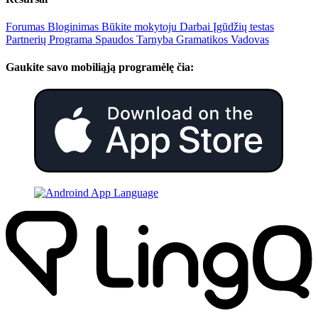
Forumas
Bloginimas
Būkite mokytoju
Darbai
Įgūdžių testas
Partnerių Programa
Spaudos Tarnyba
Gramatikos Vadovas
Gaukite savo mobiliąją programėlę čia: