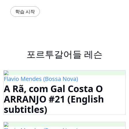
학습 시작
포르투갈어들 레슨
Flavio Mendes (Bossa Nova)
A Rã, com Gal Costa O
ARRANJO #21 (English
subtitles)