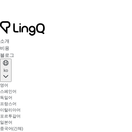
소개
비용
블로그
ko
영어
스페인어
독일어
프랑스어
이탈리아어
포르투갈어
일본어
중국어(간체)