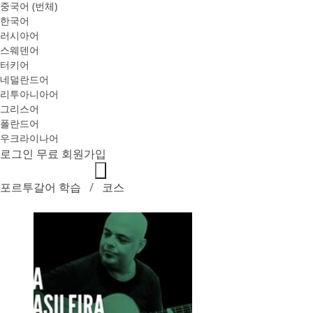
중국어 (번체)
한국어
러시아어
스웨덴어
터키어
네덜란드어
리투아니아어
그리스어
폴란드어
우크라이나어
로그인
무료 회원가입
포르투갈어 학습
코스