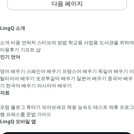
다음 페이지
LingQ 소개
소개
비용
연락처
스티브의 방법
학교용
사업용
도서관을 위하여
이용후기
기프트 샵
인기 언어
영어 배우기
스페인어 배우기
프랑스어 배우기
독일어 배우기
이
탈리아어 배우기
포르투갈어 배우기
일본어 배우기
중국어 배우
기
한국어 배우기
러시아어 배우기
자료
포럼
블로그
튜터가 되어보세요
채용
능숙도 테스트
제휴 프로그
램
프레스룸
문법 가이드
LingQ 모바일 앱