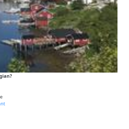
egian?
re
ant