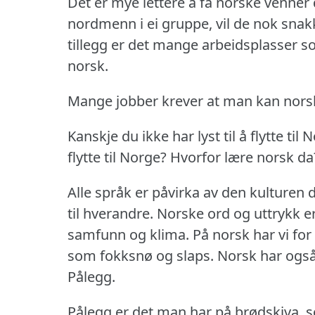
Det er mye lettere å få norske venne
nordmenn i ei gruppe, vil de nok snak
tillegg er det mange arbeidsplasser 
norsk.
Mange jobber krever at man kan nors
Kanskje du ikke har lyst til å flytte til 
flytte til Norge?
Hvorfor lære norsk da
Alle språk er påvirka av den kulturen 
til hverandre.
Norske ord og uttrykk er
samfunn og klima.
På norsk har vi fo
som fokksnø og slaps.
Norsk har også 
Pålegg.
Pålegg er det man har på brødskiva, 