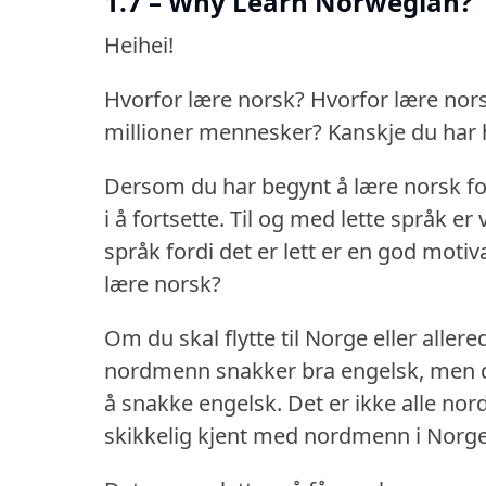
1.7 – Why Learn Norwegian?
Heihei!
Hvorfor lære norsk?
Hvorfor lære nor
millioner mennesker?
Kanskje du har h
Dersom du har begynt å lære norsk ford
i å fortsette.
Til og med lette språk er 
språk fordi det er lett er en god motiv
lære norsk?
Om du skal flytte til Norge eller alle
nordmenn snakker bra engelsk, men de
å snakke engelsk.
Det er ikke alle no
skikkelig kjent med nordmenn i Norge 