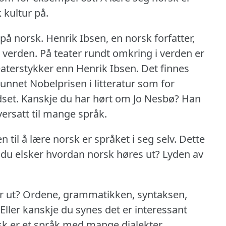
kultur på.
 på norsk.
Henrik Ibsen, en norsk forfatter,
 verden.
På teater rundt omkring i verden er
aterstykker enn Henrik Ibsen.
Det finnes
unnet Nobelprisen i litteratur som for
set.
Kanskje du har hørt om Jo Nesbø?
Han
ersatt til mange språk.
til å lære norsk er språket i seg selv.
Dette
 du elsker hvordan norsk høres ut?
Lyden av
r ut?
Ordene, grammatikken, syntaksen,
Eller kanskje du synes det er interessant
k er et språk med mange dialekter.