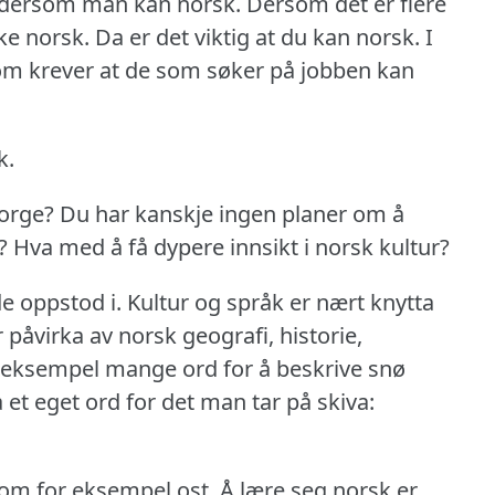
r dersom man kan norsk.
Dersom det er flere
ke norsk.
Da er det viktig at du kan norsk.
I
som krever at de som søker på jobben kan
k.
Norge?
Du har kanskje ingen planer om å
?
Hva med å få dypere innsikt i norsk kultur?
de oppstod i. Kultur og språk er nært knytta
 påvirka av norsk geografi, historie,
r eksempel mange ord for å beskrive snø
et eget ord for det man tar på skiva:
som for eksempel ost.
Å lære seg norsk er