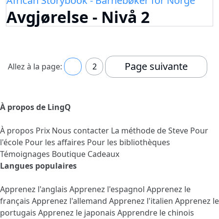
African Storybook - Barnebøker for Norge
Avgjørelse - Nivå 2
Page suivante
Allez à la page:
1
2
À propos de LingQ
À propos
Prix
Nous contacter
La méthode de Steve
Pour
l'école
Pour les affaires
Pour les bibliothèques
Témoignages
Boutique Cadeaux
Langues populaires
Apprenez l'anglais
Apprenez l'espagnol
Apprenez le
français
Apprenez l'allemand
Apprenez l'italien
Apprenez le
portugais
Apprenez le japonais
Apprendre le chinois