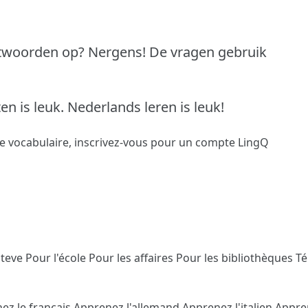
ntwoorden op?
Nergens!
De vragen gebruik
en is leuk.
Nederlands leren is leuk!
le vocabulaire,
inscrivez-vous
pour un compte LingQ
Steve
Pour l'école
Pour les affaires
Pour les bibliothèques
T
ez le français
Apprenez l'allemand
Apprenez l'italien
Appre