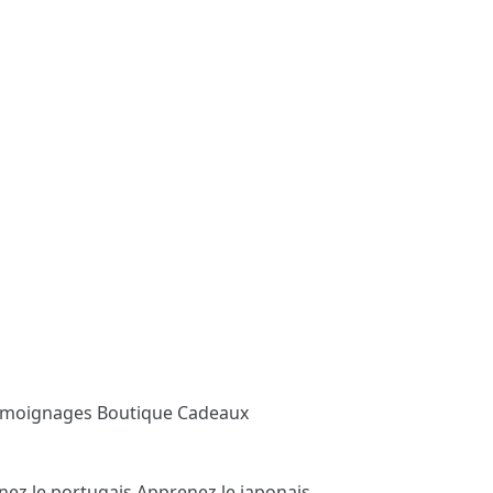
émoignages
Boutique Cadeaux
nez le portugais
Apprenez le japonais