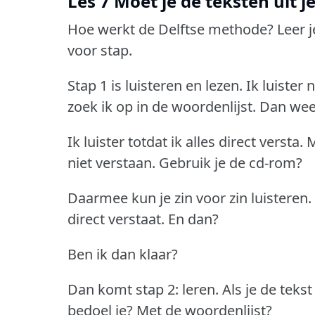
Les 7 Moet je de teksten uit j
Hoe werkt de Delftse methode?
Leer j
voor stap.
Stap 1 is luisteren en lezen.
Ik luister 
zoek ik op in de woordenlijst.
Dan weet
Ik luister totdat ik alles direct versta.
M
niet verstaan.
Gebruik je de cd-rom?
Daarmee kun je zin voor zin luisteren.
direct verstaat.
En dan?
Ben ik dan klaar?
Dan komt stap 2: leren.
Als je de tekst
bedoel je?
Met de woordenlijst?