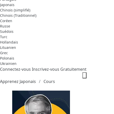
Japonais
Chinois (simplifié)
Chinois (Traditionnel)
Coréen
Russe
Suédois
Turc
Hollandais
Lituanien
Grec
Polonais
Ukrainien
Connectez-vous
Inscrivez-vous Gratuitement
Apprenez Japonais
Cours