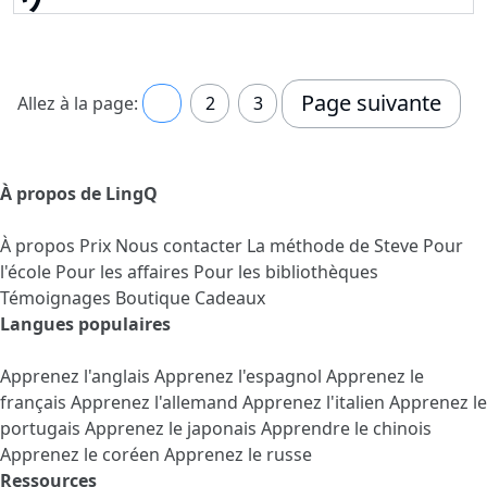
Page suivante
Allez à la page:
1
2
3
À propos de LingQ
À propos
Prix
Nous contacter
La méthode de Steve
Pour
l'école
Pour les affaires
Pour les bibliothèques
Témoignages
Boutique Cadeaux
Langues populaires
Apprenez l'anglais
Apprenez l'espagnol
Apprenez le
français
Apprenez l'allemand
Apprenez l'italien
Apprenez le
portugais
Apprenez le japonais
Apprendre le chinois
Apprenez le coréen
Apprenez le russe
Ressources