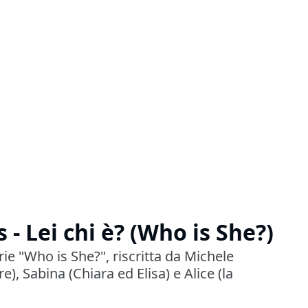
 - Lei chi è? (Who is She?)
rie "Who is She?", riscritta da Michele
e), Sabina (Chiara ed Elisa) e Alice (la