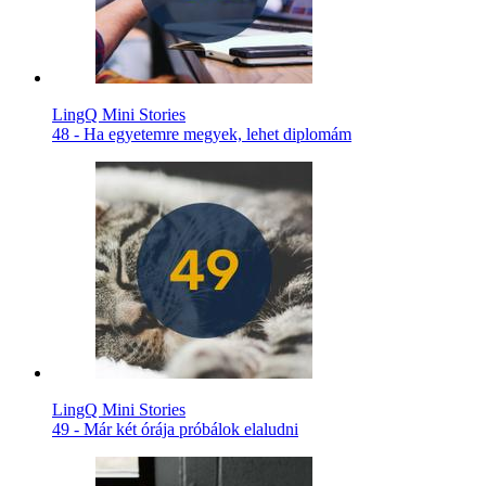
LingQ Mini Stories
48 - Ha egyetemre megyek, lehet diplomám
LingQ Mini Stories
49 - Már két órája próbálok elaludni