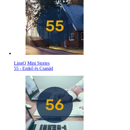
LingQ Mini Stories
55 - Enikő és Csanád