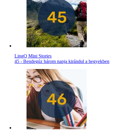
LingQ Mini Stories
45 - Bendegúz három napja kirándul a hegyekben