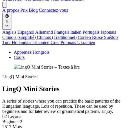
À propos
Prix
Blog
Connectez-vous
fr
Anglais
Espagnol
Allemand
Français
Italien
Portugais
Japonais
Chinois (simplifié)
Chinois (Traditionnel)
Coréen
Russe
Suédois
Turc
Hollandais
Lituanien
Grec
Polonais
Ukrainien
Apprenez Hongrois
Cours
LingQ Mini Stories
LingQ Mini Stories
A series of stories where you can practice the basic patterns of the
Hungarian language. Lots of repetition. These can be used by
beginners and for later review of grammatical patterns. Enjoy.
62 Leçons
Beginner 2
2513 Mots