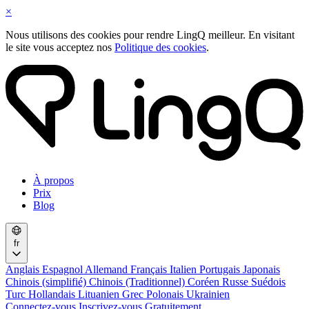
×
Nous utilisons des cookies pour rendre LingQ meilleur. En visitant
le site vous acceptez nos
Politique des cookies
.
À propos
Prix
Blog
fr
Anglais
Espagnol
Allemand
Français
Italien
Portugais
Japonais
Chinois (simplifié)
Chinois (Traditionnel)
Coréen
Russe
Suédois
Turc
Hollandais
Lituanien
Grec
Polonais
Ukrainien
Connectez-vous
Inscrivez-vous Gratuitement