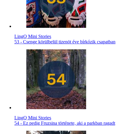
LingQ Mini Stories
53 - Csenge körülbelül tizenöt éve bírkózik csapatban
LingQ Mini Stories
54 - Ez pedig Fruzsina története, aki a parkban ragadt