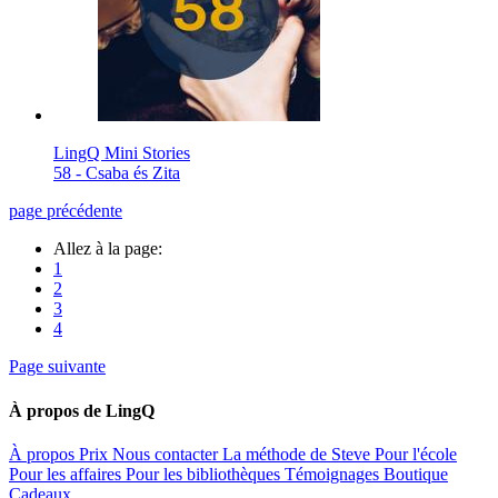
LingQ Mini Stories
58 - Csaba és Zita
page précédente
Allez à la page:
1
2
3
4
Page suivante
À propos de LingQ
À propos
Prix
Nous contacter
La méthode de Steve
Pour l'école
Pour les affaires
Pour les bibliothèques
Témoignages
Boutique
Cadeaux