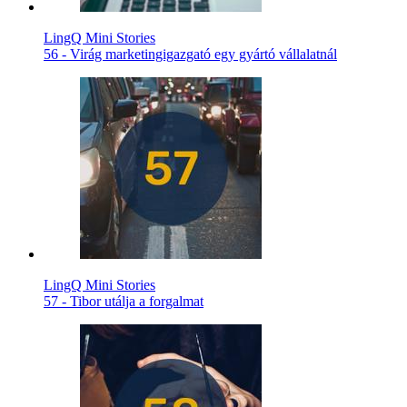
LingQ Mini Stories
56 - Virág marketingigazgató egy gyártó vállalatnál
LingQ Mini Stories
57 - Tibor utálja a forgalmat