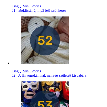
LingQ Mini Stories
51 - Boldizsár új mp3 lejátszót keres
LingQ Mini Stories
52 - A lányunokámnak nemrég született kisbabája!