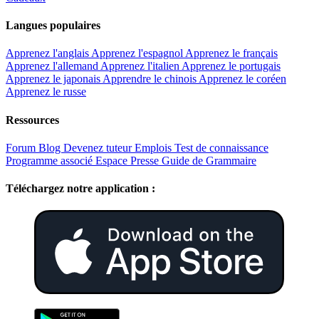
Langues populaires
Apprenez l'anglais
Apprenez l'espagnol
Apprenez le français
Apprenez l'allemand
Apprenez l'italien
Apprenez le portugais
Apprenez le japonais
Apprendre le chinois
Apprenez le coréen
Apprenez le russe
Ressources
Forum
Blog
Devenez tuteur
Emplois
Test de connaissance
Programme associé
Espace Presse
Guide de Grammaire
Téléchargez notre application :