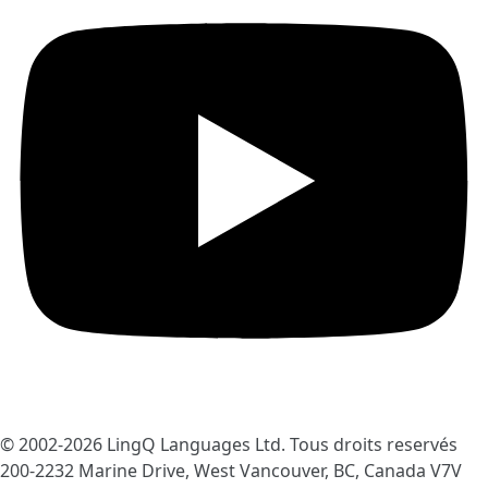
© 2002-2026
LingQ Languages Ltd.
Tous droits reservés
200-2232 Marine Drive, West Vancouver, BC, Canada
V7V