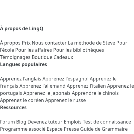
À propos de LingQ
À propos
Prix
Nous contacter
La méthode de Steve
Pour
l'école
Pour les affaires
Pour les bibliothèques
Témoignages
Boutique Cadeaux
Langues populaires
Apprenez l'anglais
Apprenez l'espagnol
Apprenez le
français
Apprenez l'allemand
Apprenez l'italien
Apprenez le
portugais
Apprenez le japonais
Apprendre le chinois
Apprenez le coréen
Apprenez le russe
Ressources
Forum
Blog
Devenez tuteur
Emplois
Test de connaissance
Programme associé
Espace Presse
Guide de Grammaire