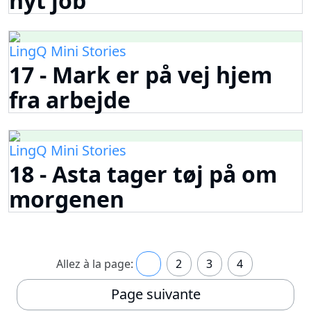
nyt job
LingQ Mini Stories
17 - Mark er på vej hjem
fra arbejde
LingQ Mini Stories
18 - Asta tager tøj på om
morgenen
Allez à la page:
1
2
3
4
Page suivante