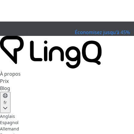
EXPIRÉ
Célébrez la Coupe
Extended Sale
Économisez jusqu'à 45%
À propos
Prix
Blog
fr
Anglais
Espagnol
Allemand