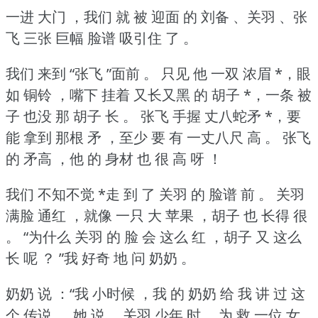
一进 大门 ，我们 就 被 迎面 的 刘备 、关羽 、张
飞 三张 巨幅 脸谱 吸引住 了 。
我们 来到 “张飞 ”面前 。
只见 他 一双 浓眉 *，眼
如 铜铃 ，嘴下 挂着 又长又黑 的 胡子 *，一条 被
子 也没 那 胡子 长 。
张飞 手握 丈八蛇矛 *，要
能 拿到 那根 矛 ，至少 要 有 一丈八尺 高 。
张飞
的 矛高 ，他 的 身材 也 很 高 呀 ！
我们 不知不觉 *走 到 了 关羽 的 脸谱 前 。
关羽
满脸 通红 ，就像 一只 大 苹果 ，胡子 也 长得 很
。
“为什么 关羽 的 脸 会 这么 红 ，胡子 又 这么
长 呢 ？
”我 好奇 地 问 奶奶 。
奶奶 说 ：“我 小时候 ，我 的 奶奶 给 我 讲 过 这
个 传说 。
她 说 ，关羽 少年 时 ，为 救 一位 女