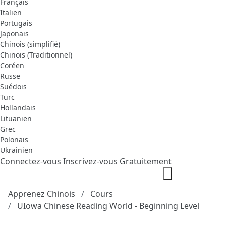
Français
Italien
Portugais
Japonais
Chinois (simplifié)
Chinois (Traditionnel)
Coréen
Russe
Suédois
Turc
Hollandais
Lituanien
Grec
Polonais
Ukrainien
Connectez-vous
Inscrivez-vous Gratuitement
Apprenez Chinois
Cours
UIowa Chinese Reading World - Beginning Level