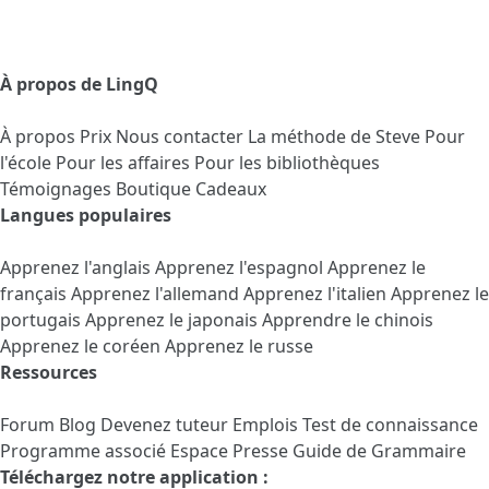
À propos de LingQ
À propos
Prix
Nous contacter
La méthode de Steve
Pour
l'école
Pour les affaires
Pour les bibliothèques
Témoignages
Boutique Cadeaux
Langues populaires
Apprenez l'anglais
Apprenez l'espagnol
Apprenez le
français
Apprenez l'allemand
Apprenez l'italien
Apprenez le
portugais
Apprenez le japonais
Apprendre le chinois
Apprenez le coréen
Apprenez le russe
Ressources
Forum
Blog
Devenez tuteur
Emplois
Test de connaissance
Programme associé
Espace Presse
Guide de Grammaire
Téléchargez notre application :