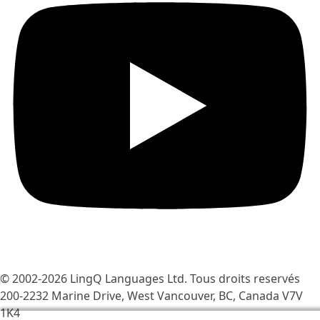
© 2002-2026
LingQ Languages Ltd.
Tous droits reservés
200-2232 Marine Drive, West Vancouver, BC, Canada
V7V
1K4