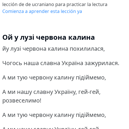
lección de de ucraniano para practicar la lectura
Comienza a aprender esta lección ya
Ой у лузі червона калина
йу лузі червона калина похилилася,
Чогось наша славна Україна зажурилася.
А ми тую червону калину підіймемо,
А ми нашу славну Україну, гей-гей,
розвеселимо!
А ми тую червону калину підіймемо,