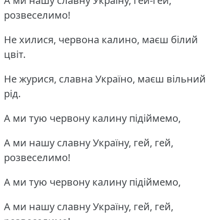
А ми нашу славну Україну, гей-гей,
розвеселимо!
Не хилися, червона калино, маєш білий
цвіт.
Не журися, славна Україно, маєш вільний
рід.
А ми тую червону калину підіймемо,
А ми нашу славну Україну, гей, гей,
розвеселимо!
А ми тую червону калину підіймемо,
А ми нашу славну Україну, гей, гей,