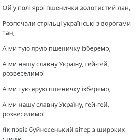
Ой у полі ярої пшенички золотистий лан,
Розпочали стрільці українські з ворогами
тан,
А ми тую ярую пшеничку ізберемо,
А ми нашу славну Україну, гей-гей,
розвеселимо!
А ми тую ярую пшеничку ізберемо,
А ми нашу славну Україну, гей-гей,
розвеселимо!
Як повіє буйнесенький вітер з широких
степів,