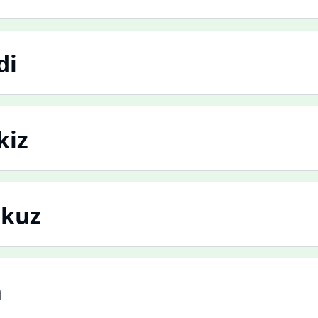
di
kiz
kuz
n