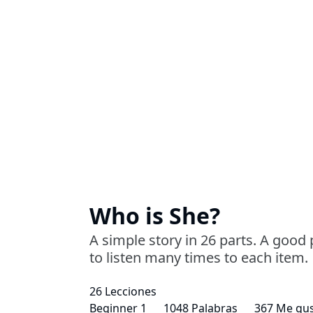
Who is She?
A simple story in 26 parts. A good p
to listen many times to each item.
26 Lecciones
Beginner 1
1048 Palabras
367 Me gu