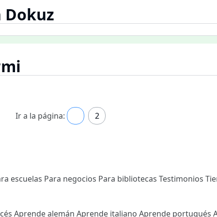
 Dokuz
rmi
Ir a la página:
1
2
ra escuelas
Para negocios
Para bibliotecas
Testimonios
Ti
ncés
Aprende alemán
Aprende italiano
Aprende portugués