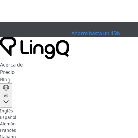
EXPIRÓ
Celebra la Copa
Extended Sale
Ahorre hasta un 45%
Acerca de
Precio
Blog
es
Inglés
Español
Alemán
Francés
Italiano