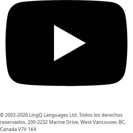
© 2002-2026
LingQ Languages Ltd.
Todos los derechos
reservados. 200-2232 Marine Drive, West Vancouver, BC,
Canada
V7V 1K4