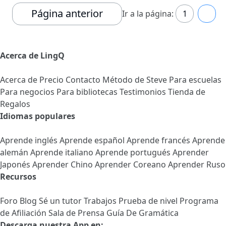
Página anterior
Ir a la página:
1
2
Acerca de LingQ
Acerca de
Precio
Contacto
Método de Steve
Para escuelas
Para negocios
Para bibliotecas
Testimonios
Tienda de
Regalos
Idiomas populares
Aprende inglés
Aprende español
Aprende francés
Aprende
alemán
Aprende italiano
Aprende portugués
Aprender
Japonés
Aprender Chino
Aprender Coreano
Aprender Ruso
Recursos
Foro
Blog
Sé un tutor
Trabajos
Prueba de nivel
Programa
de Afiliación
Sala de Prensa
Guía De Gramática
Descarga nuestra App en: