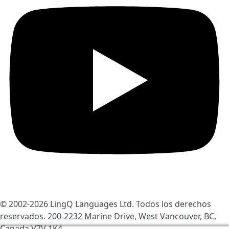
© 2002-2026
LingQ Languages Ltd.
Todos los derechos
reservados. 200-2232 Marine Drive, West Vancouver, BC,
Canada
V7V 1K4