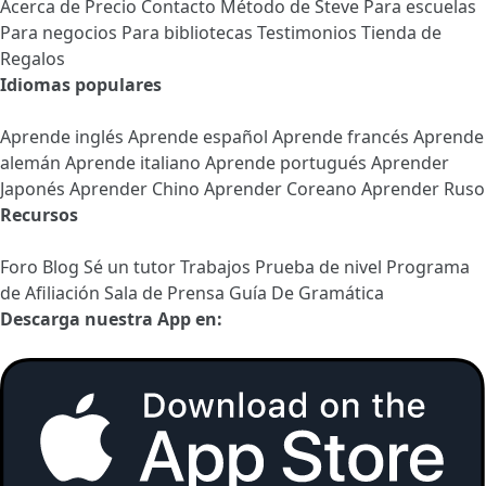
Acerca de
Precio
Contacto
Método de Steve
Para escuelas
Para negocios
Para bibliotecas
Testimonios
Tienda de
Regalos
Idiomas populares
Aprende inglés
Aprende español
Aprende francés
Aprende
alemán
Aprende italiano
Aprende portugués
Aprender
Japonés
Aprender Chino
Aprender Coreano
Aprender Ruso
Recursos
Foro
Blog
Sé un tutor
Trabajos
Prueba de nivel
Programa
de Afiliación
Sala de Prensa
Guía De Gramática
Descarga nuestra App en: