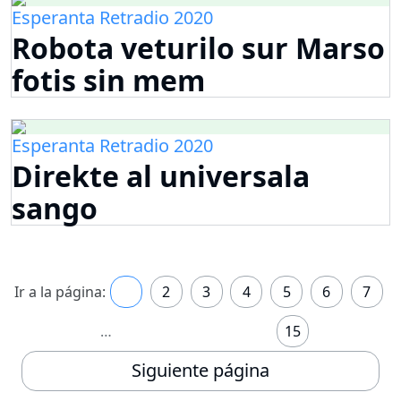
Esperanta Retradio 2020
Robota veturilo sur Marso
fotis sin mem
Esperanta Retradio 2020
Direkte al universala
sango
Ir a la página:
1
2
3
4
5
6
7
…
15
Siguiente página