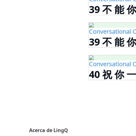
39 不 能 
Conversational C
39 不 能 
Conversational C
40 祝 你 
Acerca de LingQ