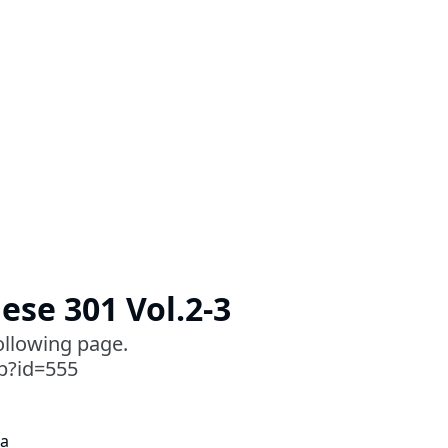
ese 301 Vol.2-3
following page.
sp?id=555
ta