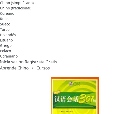
Chino (simplificado)
Chino (tradicional)
Coreano
Ruso
Sueco
Turco
Holandés
Lituano
Griego
Polaco
Ucraniano
Inicia sesión
Regístrate Gratis
Aprende Chino
Cursos