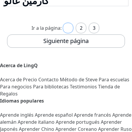
كارمين غالو
Ir a la página:
1
2
3
Siguiente página
Acerca de LingQ
Acerca de
Precio
Contacto
Método de Steve
Para escuelas
Para negocios
Para bibliotecas
Testimonios
Tienda de
Regalos
Idiomas populares
Aprende inglés
Aprende español
Aprende francés
Aprende
alemán
Aprende italiano
Aprende portugués
Aprender
Japonés
Aprender Chino
Aprender Coreano
Aprender Ruso