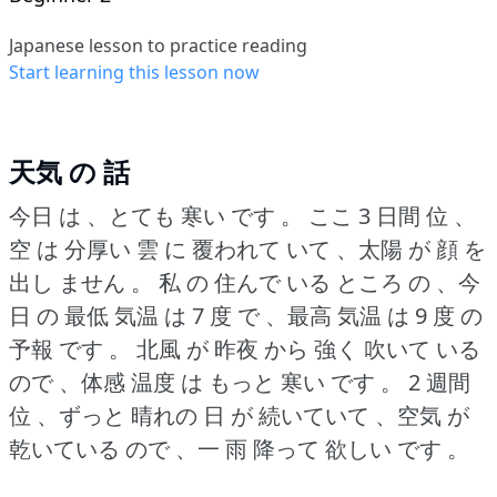
Japanese lesson to practice reading
Start learning this lesson now
天気 の 話
今日 は 、とても 寒い です 。
ここ 3 日間 位 、
空 は 分厚い 雲 に 覆われて いて 、太陽 が 顔 を
出し ません 。
私 の 住んで いる ところ の 、今
日 の 最低 気温 は 7 度 で 、最高 気温 は 9 度 の
予報 です 。
北風 が 昨夜 から 強く 吹いて いる
ので 、体感 温度 は もっと 寒い です 。
2 週間
位 、ずっと 晴れの 日 が 続いていて 、空気 が
乾いている ので 、一 雨 降って 欲しい です 。