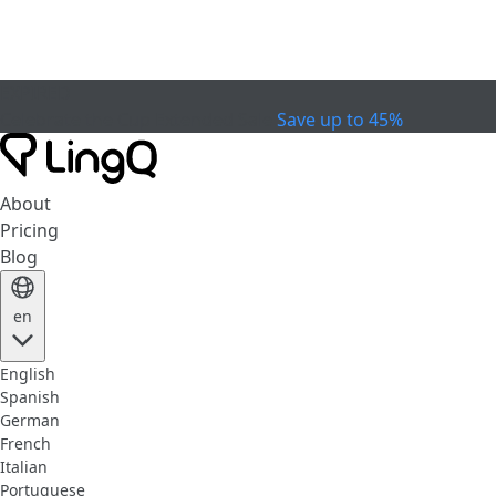
EXPIRED
Celebrate the Cup
Extended Sale
Save up to 45%
About
Pricing
Blog
en
English
Spanish
German
French
Italian
Portuguese