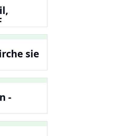
l,
F
irche sie
n -