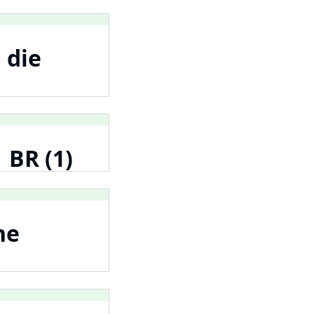
 die
 BR (1)
ne