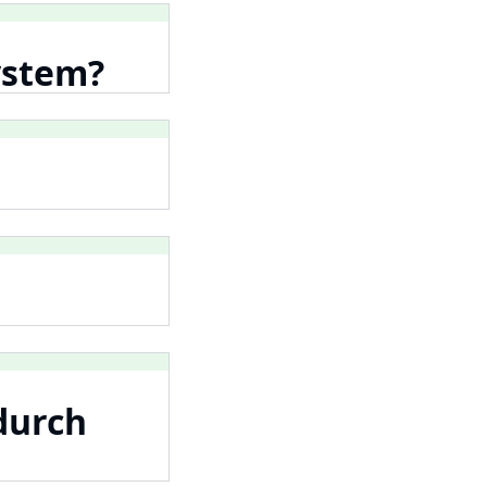
ystem?
durch