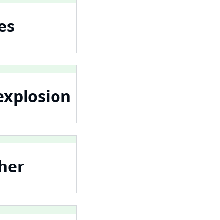
es
explosion
her