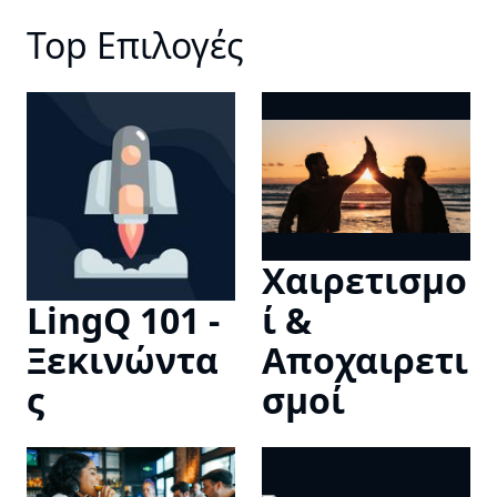
Top Επιλογές
Χαιρετισμο
LingQ 101 -
ί &
Ξεκινώντα
Αποχαιρετι
ς
σμοί