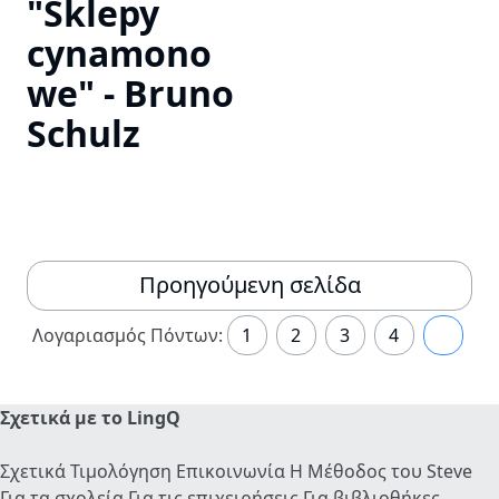
"Sklepy
cynamono
we" - Bruno
Schulz
Προηγούμενη σελίδα
Λογαριασμός Πόντων:
1
2
3
4
5
Σχετικά με το LingQ
Σχετικά
Τιμολόγηση
Επικοινωνία
Η Μέθοδος του Steve
Για τα σχολεία
Για τις επιχειρήσεις
Για βιβλιοθήκες