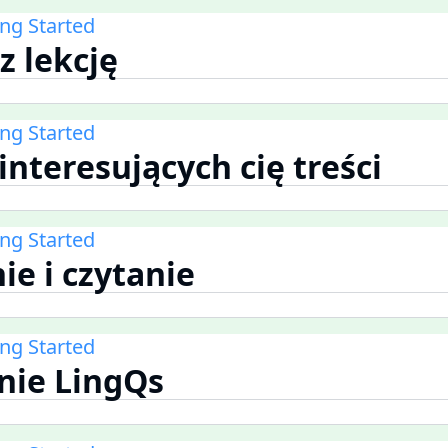
ing Started
z lekcję
ing Started
 interesujących cię treści
ing Started
ie i czytanie
ing Started
nie LingQs