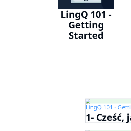
LingQ 101 -
Getting
Started
LingQ 101 - Gett
1- Cześć, 