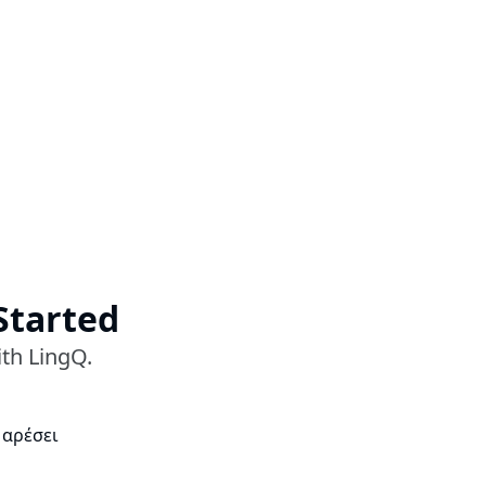
Started
ith LingQ.
 αρέσει