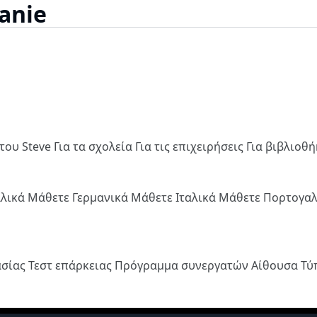
anie
του Steve
Για τα σχολεία
Για τις επιχειρήσεις
Για βιβλιοθ
λλικά
Μάθετε Γερμανικά
Μάθετε Ιταλικά
Μάθετε Πορτογα
ασίας
Τεστ επάρκειας
Πρόγραμμα συνεργατών
Αίθουσα Τ