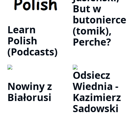
But w
butonierce
Learn
(tomik),
Polish
Perche?
(Podcasts)
Odsiecz
Nowiny z
Wiednia -
Białorusi
Kazimierz
Sadowski