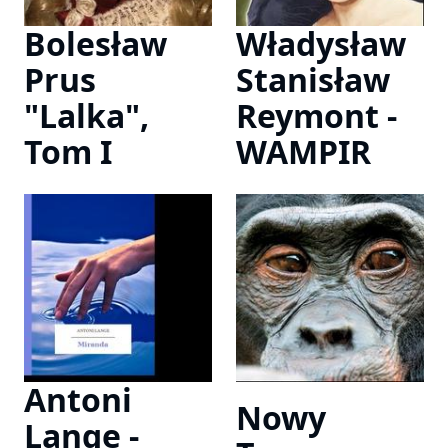
Bolesław
Władysław
Prus
Stanisław
"Lalka",
Reymont -
Tom I
WAMPIR
Antoni
Nowy
Lange -