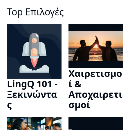
Top Επιλογές
Χαιρετισμο
LingQ 101 -
ί &
Ξεκινώντα
Αποχαιρετι
ς
σμοί