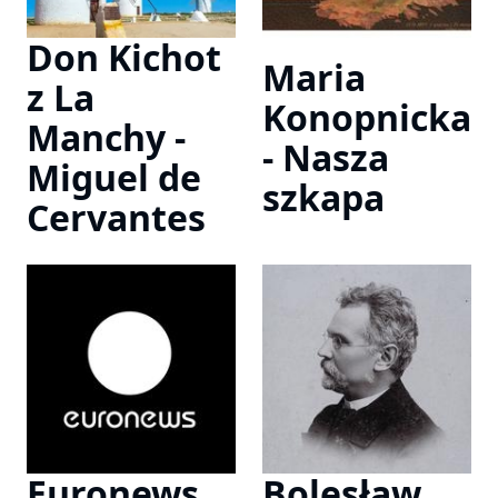
Don Kichot
Maria
z La
Konopnicka
Manchy -
- Nasza
Miguel de
szkapa
Cervantes
Euronews
Bolesław