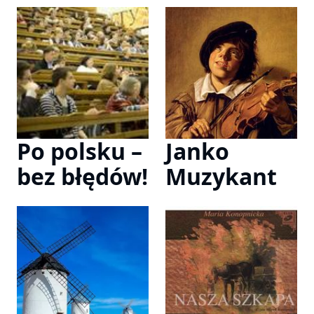
Po polsku –
Janko
bez błędów!
Muzykant