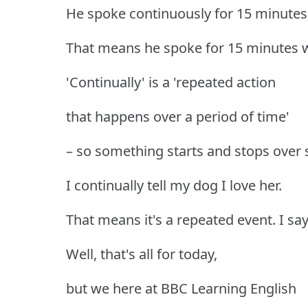
He spoke continuously for 15 minutes
That means he spoke for 15 minutes w
'Continually' is a 'repeated action
that happens over a period of time'
– so something starts and stops over
I continually tell my dog I love her.
That means it's a repeated event. I sa
Well, that's all for today,
but we here at BBC Learning English