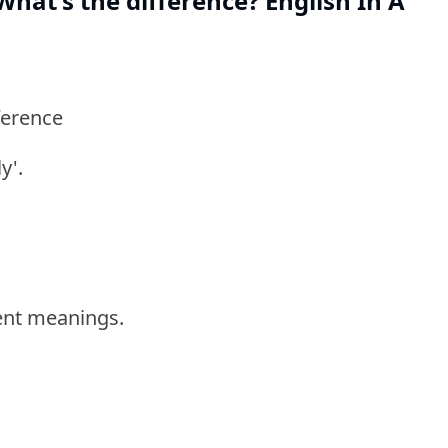
What's the difference? English In A
ference
y'.
rent meanings.