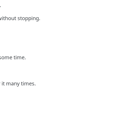
.
ithout stopping.
 some time.
y it many times.