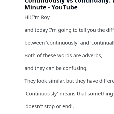
Continuously vs continually: 
Minute - YouTube
Hi! I'm Roy,
and today I'm going to tell you the dif
between 'continuously' and 'continuall
Both of these words are adverbs,
and they can be confusing.
They look similar, but they have diffe
'Continuously' means that something
'doesn't stop or end'.