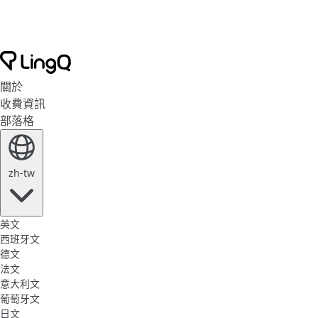
關於
收費資訊
部落格
zh-tw
英文
西班牙文
德文
法文
意大利文
葡萄牙文
日文