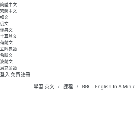
簡體中文
繁體中文
韓文
俄文
瑞典文
土耳其文
荷蘭文
立陶宛語
希臘文
波蘭文
烏克蘭語
登入
免費註冊
學習 英文
課程
BBC - English In A Min