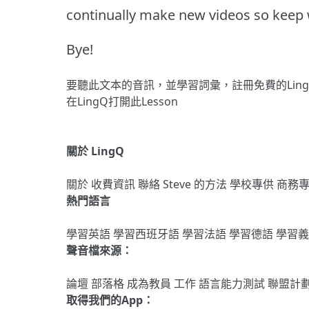
continually make new videos so keep 
Bye!
要聽此文本的音訊，並學習詞彙，
註冊
免費的Lin
在LingQ打開此Lesson
關於 LingQ
關於
收費資訊
聯絡
Steve 的方法
學校專供
商務
熱門語言
學習英語
學習西班牙語
學習法語
學習德語
學習
聲音檔來源：
論壇
部落格
成為教員
工作
語言能力測試
聯盟計
取得我們的App：