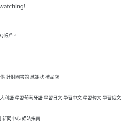
watching!
gQ帳戶。
專供
針對圖書館
感謝狀
禮品店
義大利語
學習葡萄牙語
學習日文
學習中文
學習韓文
學習俄文
劃
新聞中心
語法指南