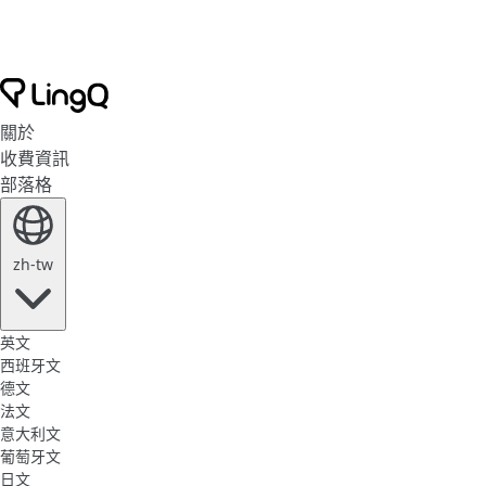
關於
收費資訊
部落格
zh-tw
英文
西班牙文
德文
法文
意大利文
葡萄牙文
日文