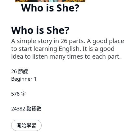
Who is She?
Who is She?
A simple story in 26 parts. A good place
to start learning English. It is a good
idea to listen many times to each part.
26 節課
Beginner 1
578 字
24382 點贊數
開始學習