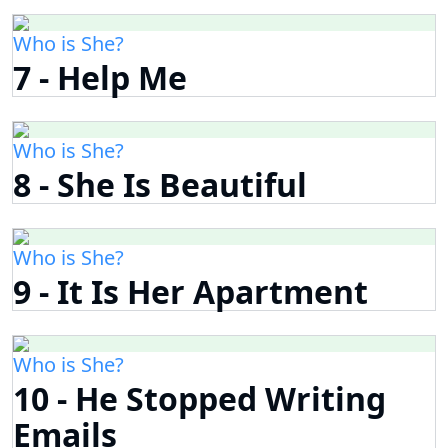
Who is She?
7 - Help Me
Who is She?
8 - She Is Beautiful
Who is She?
9 - It Is Her Apartment
Who is She?
10 - He Stopped Writing
Emails