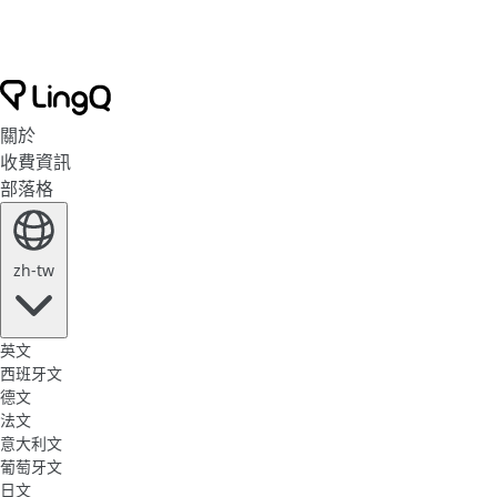
關於
收費資訊
部落格
zh-tw
英文
西班牙文
德文
法文
意大利文
葡萄牙文
日文