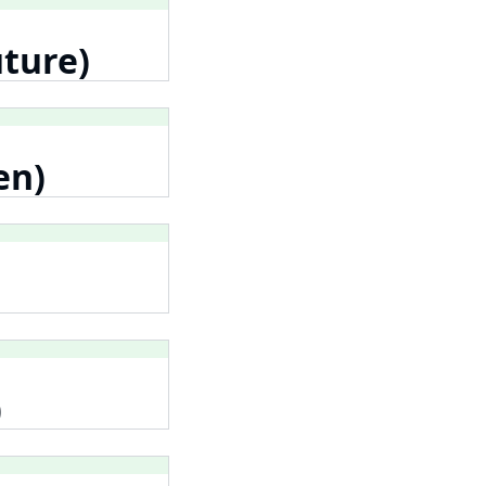
uture)
en)
)