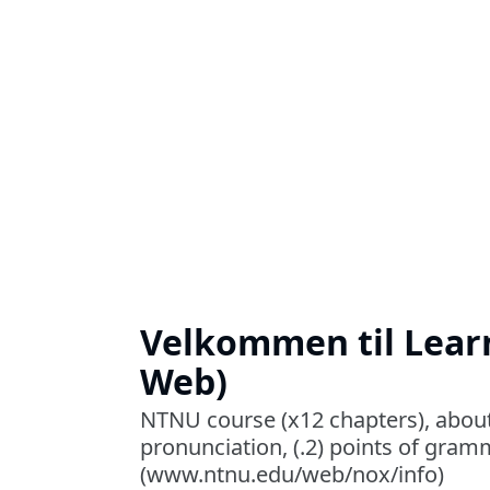
Velkommen til Lea
Web)
NTNU course (x12 chapters), about V
pronunciation, (.2) points of gram
(www.ntnu.edu/web/nox/info)