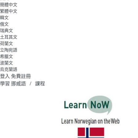
簡體中文
繁體中文
韓文
俄文
瑞典文
土耳其文
荷蘭文
立陶宛語
希臘文
波蘭文
烏克蘭語
登入
免費註冊
學習 挪威語
課程