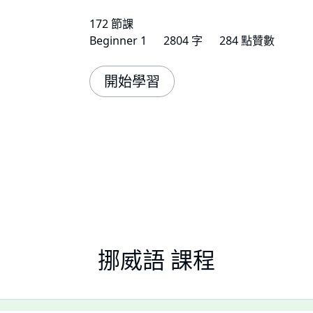
172 節課
Beginner 1
2804 字
284 點贊數
開始學習
挪威語 課程