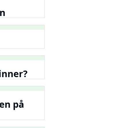
en
inner?
yen på