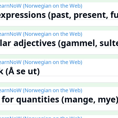
LearnNoW (Norwegian on the Web)
expressions (past, present, f
LearnNoW (Norwegian on the Web)
ular adjectives (gammel, sult
LearnNoW (Norwegian on the Web)
k (Å se ut)
LearnNoW (Norwegian on the Web)
 for quantities (mange, mye